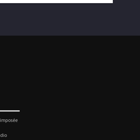
t imposée
adio