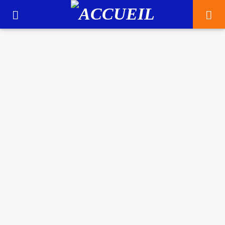
128
AUDIENCE
PROGRAMME RAMADAN
EN CE MOMENT
5
163
TITRE
ARTISTE